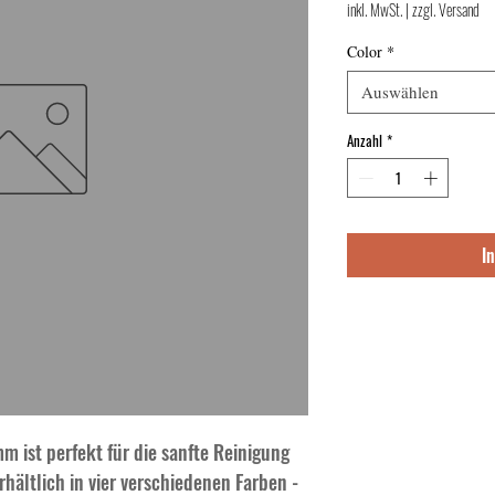
inkl. MwSt.
|
zzgl. Versand
Color
*
Auswählen
Anzahl
*
I
 ist perfekt für die sanfte Reinigung 
hältlich in vier verschiedenen Farben - 