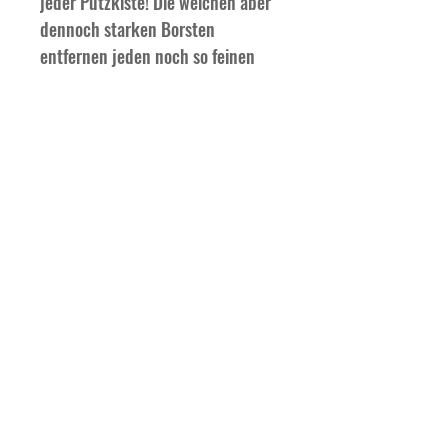
jeder Putzkiste! Die weichen aber 
dennoch starken Borsten 
entfernen jeden noch so feinen 
Staub und lose Haare problemlos. 
Dank des 
hygienischen  Kunststoffkörpers 
ist diese Kardätsche, wie viele 
anderer unserer Bürsten, bei bis 
zu 30 Grad Celsius in einem 
Waschbeutel maschinenwaschbar 
und wird dir so eine lange Zeit 
Freude bereiten.
© 2025 by MSB GbR Maria und Sebastian
Bucher