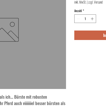
inkl. MwSt.
|
zzgl. Versand
Anzahl
*
I
 als ich... Bürste mit robusten 
hr Pferd auch viiiiiiiel besser bürsten als 