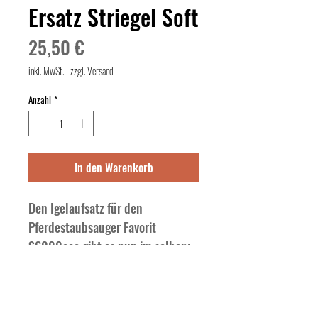
Ersatz Striegel Soft
Preis
25,50 €
inkl. MwSt.
|
zzgl. Versand
Anzahl
*
In den Warenkorb
Den Igelaufsatz für den 
Pferdestaubsauger Favorit 
S6000eco gibt es nun im selben; 
weichen Material wie den New 
Generation Striegel - dieses ist 
besonders sanft zum Pferdefell; 