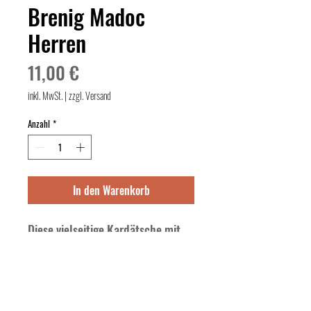
Brenig Madoc
Herren
Preis
11,00 €
inkl. MwSt.
|
zzgl. Versand
Anzahl
*
In den Warenkorb
Diese vielseitige Kardätsche mit 
großem Körper und längere 
Schlaufe ist perfekt für große 
Hände. Dank ihrer 5cm langen 
Synthetic Borsten ist sie sanft 