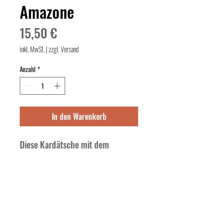
Amazone
Preis
15,50 €
inkl. MwSt.
|
zzgl. Versand
Anzahl
*
In den Warenkorb
Diese Kardätsche mit dem 
ikonischen HAAS Muster im 
Borstenfeld hat eine dunkle 
Borstenmischung; die ideal auf 
das Fell von dunklen Pferden 
abgestimmt wurde - für ein 