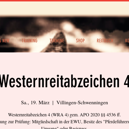
S NEW
TRAINING
TERMINE
SHOP
REITBUCH
K
Westernreitabzeichen 
Sa., 19. März
  |  
Villingen-Schwenningen
Westernreitabzeichen 4 (WRA 4) gem. APO 2020 §§ 4536 ff.
ung zur Prüfung: Mitgliedschaft in der EWU, Besitz des "Pferdeführer