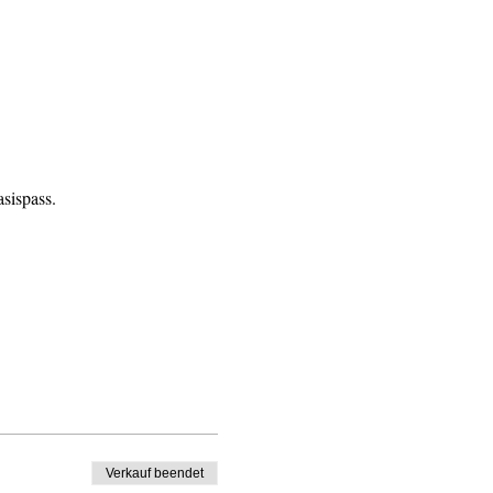
sispass. 
Verkauf beendet