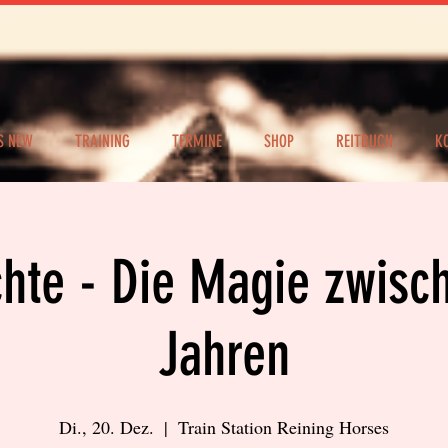
S NEW
TRAINING
TERMINE
SHOP
REITBUCH
K
hte - Die Magie zwisc
Jahren
Di., 20. Dez.
  |  
Train Station Reining Horses