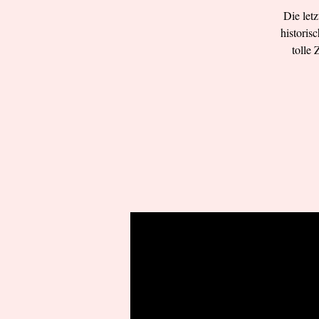
Die let
historis
tolle 