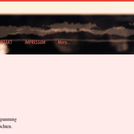
ONTAKT
IMPRESSUM
More...
rspannung
öchten.