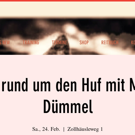
S NEW
TRAINING
TERMINE
SHOP
REITBUCH
K
 rund um den Huf mit 
Dümmel
Sa., 24. Feb.
  |  
Zollhäusleweg 1