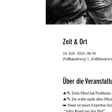
Zeit & Ort
24. Feb. 2024, 08:30
Zollhäusleweg 1, Zollhäuslew
Über die Veranstalt
🔥🔨 Dein Pferd hat Probleme 
🔥🔨 Du willst mehr über Pferd
➡️ Dann ist unser Experten-Se
 "Alles Rund um den Huf"