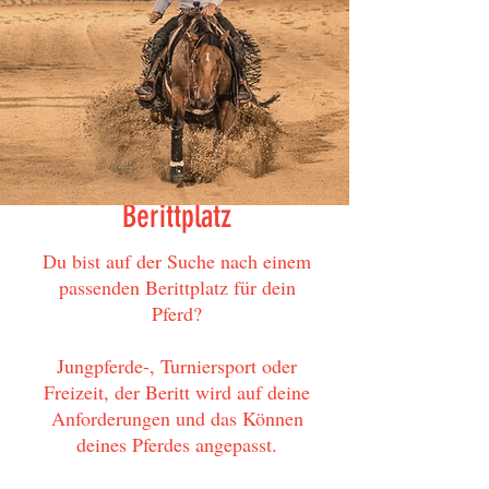
Berittplatz
Du bist auf der Suche nach einem
passenden Berittplatz für dein
Pferd?
Jungpferde-, Turniersport oder
Freizeit, der
Beritt wird auf deine
Anforderungen und das Können
deines Pferdes angepasst.