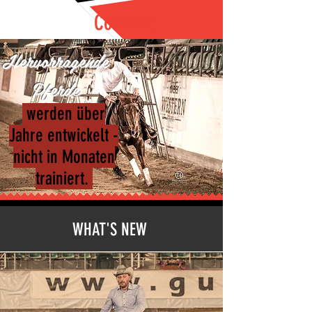
Coaching
Hervorragende
Pferde
werden über
Jahre entwickelt -
nicht in Monaten
trainiert.
WHAT'S NEW