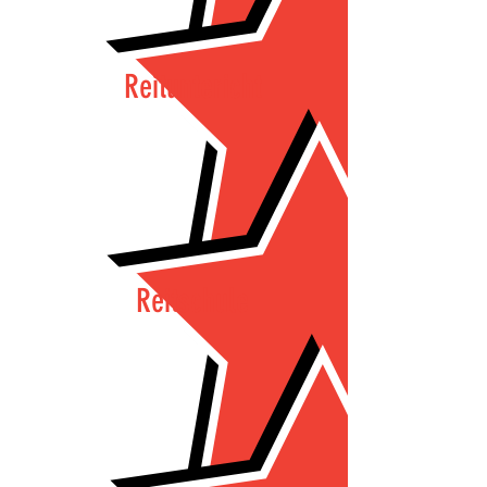
Reituntericht
Reitschule